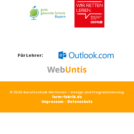
Für Lehrer:
© 2026 Berufsschule Illertissen - Design und Programmierung:
form-fabrik.de
Impressum
-
Datenschutz