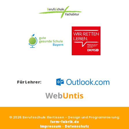
Für Lehrer:
© 2026 Berufsschule Illertissen - Design und Programmierung:
form-fabrik.de
Impressum
-
Datenschutz