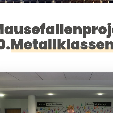
ausefallenproj
0.Metallklasse