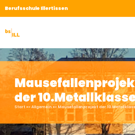
Berufsschule Illertissen
Mausefallenprojek
der 10.Metallklass
Start
»
»
Allgemein
»
»
Mausefallenprojekt der 10.Metallklas