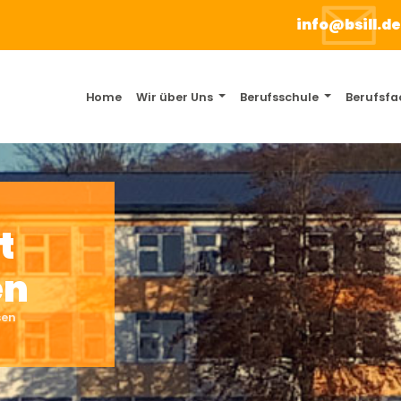
info@bsill.d
Home
Wir über Uns
Berufsschule
Berufsfa
t
en
sen