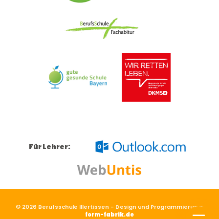
Für Lehrer:
© 2026 Berufsschule Illertissen - Design und Programmierung:
form-fabrik.de