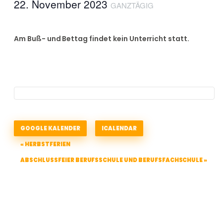
22. November 2023
GANZTÄGIG
Am Buß- und Bettag findet kein Unterricht statt.
GOOGLE KALENDER
ICALENDAR
«
HERBSTFERIEN
Veranstaltung-
Navigation
ABSCHLUSSFEIER BERUFSSCHULE UND BERUFSFACHSCHULE
»