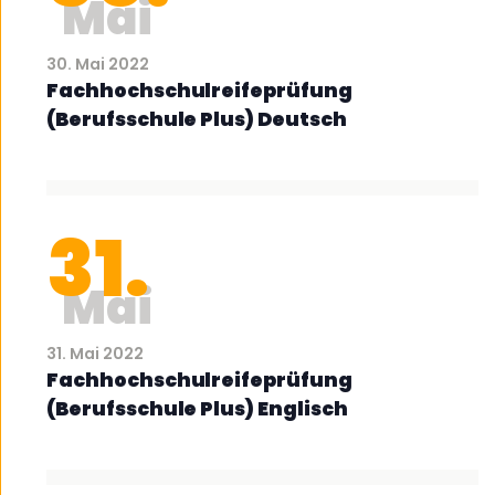
Mai
30. Mai 2022
Fachhochschulreifeprüfung
(Berufsschule Plus) Deutsch
31.
Mai
31. Mai 2022
Fachhochschulreifeprüfung
(Berufsschule Plus) Englisch