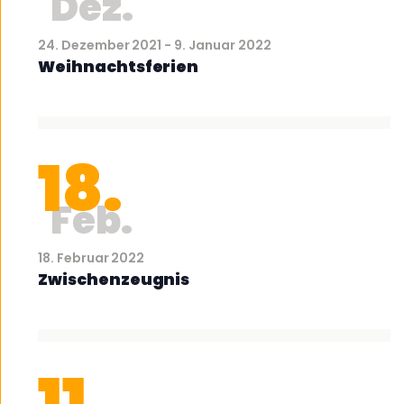
Dez.
24. Dezember 2021
-
9. Januar 2022
Weihnachtsferien
18.
Feb.
18. Februar 2022
Zwischenzeugnis
11.