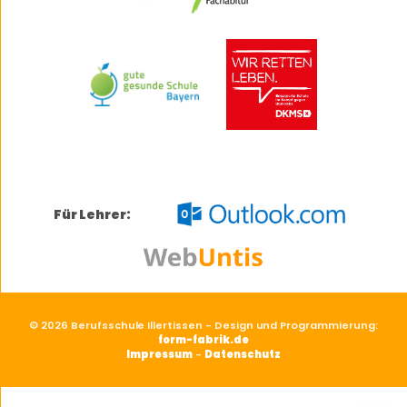
Für Lehrer:
© 2026 Berufsschule Illertissen - Design und Programmierung:
form-fabrik.de
Impressum
-
Datenschutz